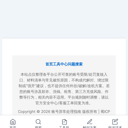
首页
工具中心
问题搜索
本站点仅整理各平台公开可查的账号受限/处罚复核入
口、材料清单与常见被拒原因，不构成代解封、绕过限
制或“强开”建议，也不提供任何外挂/破解/改机方案。若
您的账号涉及欺诈、洗钱、租售、第三方充值风险、作
弊等行为，相关内容不适用。平台规则随时调整，请以
官方安全中心/客服工单回复为准。
Copyright © 2026 账号异常处理指南 版权所有 |
蜀ICP
备2022023972号-3
|
百度地图
首页
搜索
工具箱
解封方案
申诉话术