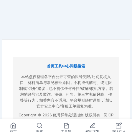
首页
工具中心
问题搜索
本站点仅整理各平台公开可查的账号受限/处罚复核入
口、材料清单与常见被拒原因，不构成代解封、绕过限
制或“强开”建议，也不提供任何外挂/破解/改机方案。若
您的账号涉及欺诈、洗钱、租售、第三方充值风险、作
弊等行为，相关内容不适用。平台规则随时调整，请以
官方安全中心/客服工单回复为准。
Copyright © 2026 账号异常处理指南 版权所有 |
蜀ICP
备2022023972号-3
|
百度地图
首页
搜索
工具箱
解封方案
申诉话术