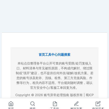
首页
工具中心
问题搜索
本站点仅整理各平台公开可查的账号受限/处罚复核入
口、材料清单与常见被拒原因，不构成代解封、绕过限
制或“强开”建议，也不提供任何外挂/破解/改机方案。若
您的账号涉及欺诈、洗钱、租售、第三方充值风险、作
弊等行为，相关内容不适用。平台规则随时调整，请以
官方安全中心/客服工单回复为准。
Copyright © 2026 账号异常处理指南 版权所有 |
蜀ICP
备2022023972号-3
|
百度地图
首页
搜索
工具箱
解封方案
申诉话术