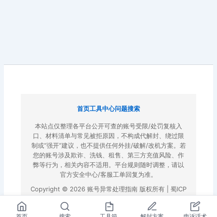
首页
工具中心
问题搜索
本站点仅整理各平台公开可查的账号受限/处罚复核入
口、材料清单与常见被拒原因，不构成代解封、绕过限
制或“强开”建议，也不提供任何外挂/破解/改机方案。若
您的账号涉及欺诈、洗钱、租售、第三方充值风险、作
弊等行为，相关内容不适用。平台规则随时调整，请以
官方安全中心/客服工单回复为准。
Copyright © 2026 账号异常处理指南 版权所有 |
蜀ICP
备2022023972号-3
|
百度地图
首页
搜索
工具箱
解封方案
申诉话术