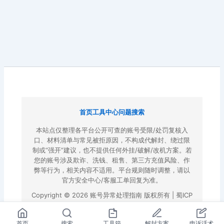
首页
工具中心
问题搜索
本站点仅整理各平台公开可查的账号受限/处罚复核入
口、材料清单与常见被拒原因，不构成代解封、绕过限
制或“强开”建议，也不提供任何外挂/破解/改机方案。若
您的账号涉及欺诈、洗钱、租售、第三方充值风险、作
弊等行为，相关内容不适用。平台规则随时调整，请以
官方安全中心/客服工单回复为准。
Copyright © 2026 账号异常处理指南 版权所有 |
蜀ICP
备2022023972号-3
|
百度地图
首页
搜索
工具箱
解封方案
申诉话术