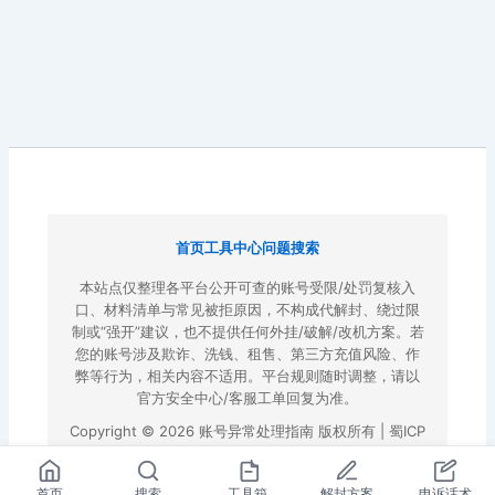
首页
工具中心
问题搜索
本站点仅整理各平台公开可查的账号受限/处罚复核入
口、材料清单与常见被拒原因，不构成代解封、绕过限
制或“强开”建议，也不提供任何外挂/破解/改机方案。若
您的账号涉及欺诈、洗钱、租售、第三方充值风险、作
弊等行为，相关内容不适用。平台规则随时调整，请以
官方安全中心/客服工单回复为准。
Copyright © 2026 账号异常处理指南 版权所有 |
蜀ICP
备2022023972号-3
|
百度地图
首页
搜索
工具箱
解封方案
申诉话术