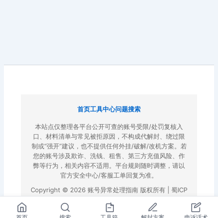
首页
工具中心
问题搜索
本站点仅整理各平台公开可查的账号受限/处罚复核入
口、材料清单与常见被拒原因，不构成代解封、绕过限
制或“强开”建议，也不提供任何外挂/破解/改机方案。若
您的账号涉及欺诈、洗钱、租售、第三方充值风险、作
弊等行为，相关内容不适用。平台规则随时调整，请以
官方安全中心/客服工单回复为准。
Copyright © 2026 账号异常处理指南 版权所有 |
蜀ICP
备2022023972号-3
|
百度地图
首页
搜索
工具箱
解封方案
申诉话术