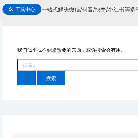
一站式解决微信/抖音/快手/小红书等
🛠️
工具中心
搜
索
我们似乎找不到您想要的东西，或许搜索会有用。
搜
索：