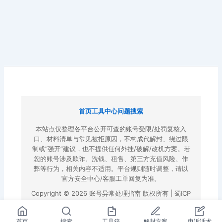
首页
工具中心
问题搜索
本站点仅整理各平台公开可查的账号受限/处罚复核入
口、材料清单与常见被拒原因，不构成代解封、绕过限
制或“强开”建议，也不提供任何外挂/破解/改机方案。若
您的账号涉及欺诈、洗钱、租售、第三方充值风险、作
弊等行为，相关内容不适用。平台规则随时调整，请以
官方安全中心/客服工单回复为准。
Copyright © 2026 账号异常处理指南 版权所有 |
蜀ICP
备2022023972号-3
|
百度地图
首页
搜索
工具箱
解封方案
申诉话术