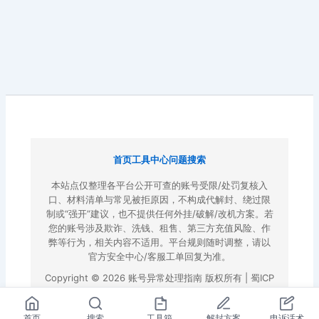
首页
工具中心
问题搜索
本站点仅整理各平台公开可查的账号受限/处罚复核入
口、材料清单与常见被拒原因，不构成代解封、绕过限
制或“强开”建议，也不提供任何外挂/破解/改机方案。若
您的账号涉及欺诈、洗钱、租售、第三方充值风险、作
弊等行为，相关内容不适用。平台规则随时调整，请以
官方安全中心/客服工单回复为准。
Copyright © 2026 账号异常处理指南 版权所有 |
蜀ICP
备2022023972号-3
|
百度地图
首页
搜索
工具箱
解封方案
申诉话术