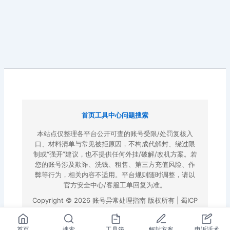
首页
工具中心
问题搜索
本站点仅整理各平台公开可查的账号受限/处罚复核入
口、材料清单与常见被拒原因，不构成代解封、绕过限
制或“强开”建议，也不提供任何外挂/破解/改机方案。若
您的账号涉及欺诈、洗钱、租售、第三方充值风险、作
弊等行为，相关内容不适用。平台规则随时调整，请以
官方安全中心/客服工单回复为准。
Copyright © 2026 账号异常处理指南 版权所有 |
蜀ICP
备2022023972号-3
|
百度地图
首页
搜索
工具箱
解封方案
申诉话术