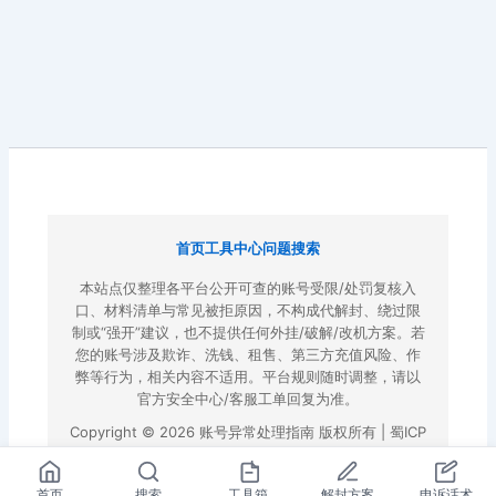
首页
工具中心
问题搜索
本站点仅整理各平台公开可查的账号受限/处罚复核入
口、材料清单与常见被拒原因，不构成代解封、绕过限
制或“强开”建议，也不提供任何外挂/破解/改机方案。若
您的账号涉及欺诈、洗钱、租售、第三方充值风险、作
弊等行为，相关内容不适用。平台规则随时调整，请以
官方安全中心/客服工单回复为准。
Copyright © 2026 账号异常处理指南 版权所有 |
蜀ICP
备2022023972号-3
|
百度地图
首页
搜索
工具箱
解封方案
申诉话术