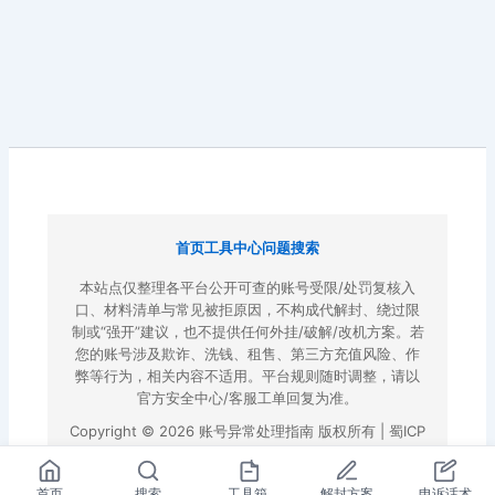
首页
工具中心
问题搜索
本站点仅整理各平台公开可查的账号受限/处罚复核入
口、材料清单与常见被拒原因，不构成代解封、绕过限
制或“强开”建议，也不提供任何外挂/破解/改机方案。若
您的账号涉及欺诈、洗钱、租售、第三方充值风险、作
弊等行为，相关内容不适用。平台规则随时调整，请以
官方安全中心/客服工单回复为准。
Copyright © 2026 账号异常处理指南 版权所有 |
蜀ICP
备2022023972号-3
|
百度地图
首页
搜索
工具箱
解封方案
申诉话术