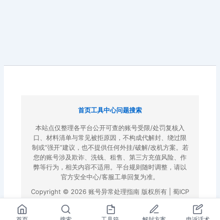
首页
工具中心
问题搜索
本站点仅整理各平台公开可查的账号受限/处罚复核入
口、材料清单与常见被拒原因，不构成代解封、绕过限
制或“强开”建议，也不提供任何外挂/破解/改机方案。若
您的账号涉及欺诈、洗钱、租售、第三方充值风险、作
弊等行为，相关内容不适用。平台规则随时调整，请以
官方安全中心/客服工单回复为准。
Copyright © 2026 账号异常处理指南 版权所有 |
蜀ICP
备2022023972号-3
|
百度地图
首页
搜索
工具箱
解封方案
申诉话术