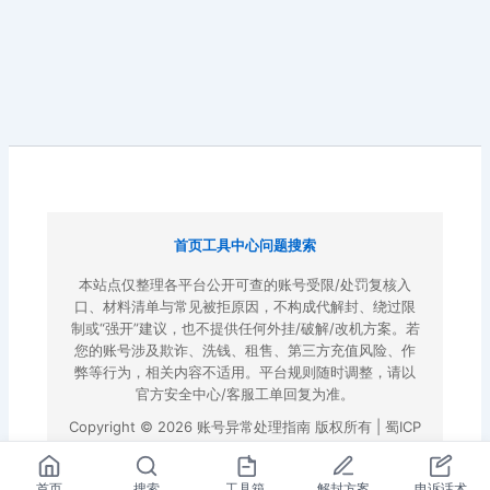
首页
工具中心
问题搜索
本站点仅整理各平台公开可查的账号受限/处罚复核入
口、材料清单与常见被拒原因，不构成代解封、绕过限
制或“强开”建议，也不提供任何外挂/破解/改机方案。若
您的账号涉及欺诈、洗钱、租售、第三方充值风险、作
弊等行为，相关内容不适用。平台规则随时调整，请以
官方安全中心/客服工单回复为准。
Copyright © 2026 账号异常处理指南 版权所有 |
蜀ICP
备2022023972号-3
|
百度地图
首页
搜索
工具箱
解封方案
申诉话术