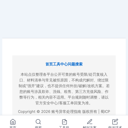
首页
工具中心
问题搜索
本站点仅整理各平台公开可查的账号受限/处罚复核入
口、材料清单与常见被拒原因，不构成代解封、绕过限
制或“强开”建议，也不提供任何外挂/破解/改机方案。若
您的账号涉及欺诈、洗钱、租售、第三方充值风险、作
弊等行为，相关内容不适用。平台规则随时调整，请以
官方安全中心/客服工单回复为准。
Copyright © 2026 账号异常处理指南 版权所有 |
蜀ICP
备2022023972号-3
|
百度地图
首页
搜索
工具箱
解封方案
申诉话术