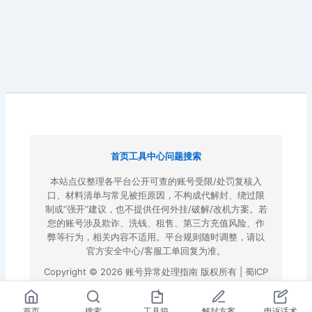
首页
工具中心
问题搜索
本站点仅整理各平台公开可查的账号受限/处罚复核入
口、材料清单与常见被拒原因，不构成代解封、绕过限
制或“强开”建议，也不提供任何外挂/破解/改机方案。若
您的账号涉及欺诈、洗钱、租售、第三方充值风险、作
弊等行为，相关内容不适用。平台规则随时调整，请以
官方安全中心/客服工单回复为准。
Copyright © 2026 账号异常处理指南 版权所有 |
蜀ICP
备2022023972号-3
|
百度地图
首页
搜索
工具箱
解封方案
申诉话术