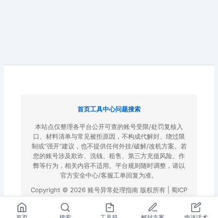
首页
工具中心
问题搜索
本站点仅整理各平台公开可查的账号受限/处罚复核入
口、材料清单与常见被拒原因，不构成代解封、绕过限
制或“强开”建议，也不提供任何外挂/破解/改机方案。若
您的账号涉及欺诈、洗钱、租售、第三方充值风险、作
弊等行为，相关内容不适用。平台规则随时调整，请以
官方安全中心/客服工单回复为准。
Copyright © 2026 账号异常处理指南 版权所有 |
蜀ICP
备2022023972号-3
|
百度地图
首页
搜索
工具箱
解封方案
申诉话术