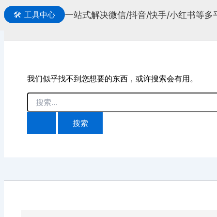
一站式解决微信/抖音/快手/小红书等
🛠️
工具中心
搜
索
我们似乎找不到您想要的东西，或许搜索会有用。
搜
索：