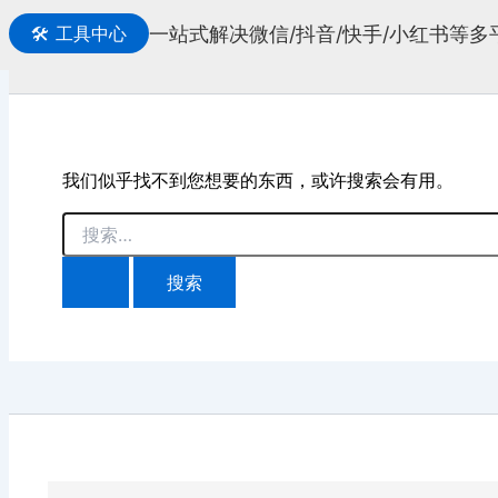
一站式解决微信/抖音/快手/小红书等
🛠️
工具中心
搜
索
我们似乎找不到您想要的东西，或许搜索会有用。
搜
索：