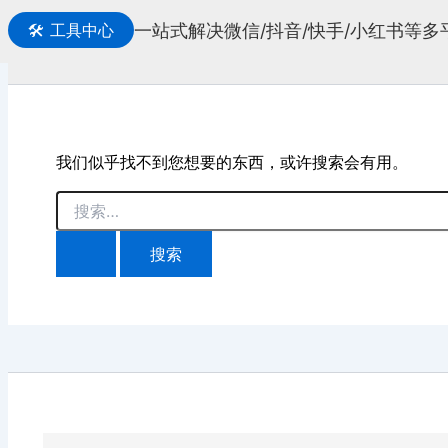
一站式解决微信/抖音/快手/小红书等
🛠️
工具中心
搜
索
我们似乎找不到您想要的东西，或许搜索会有用。
搜
索：