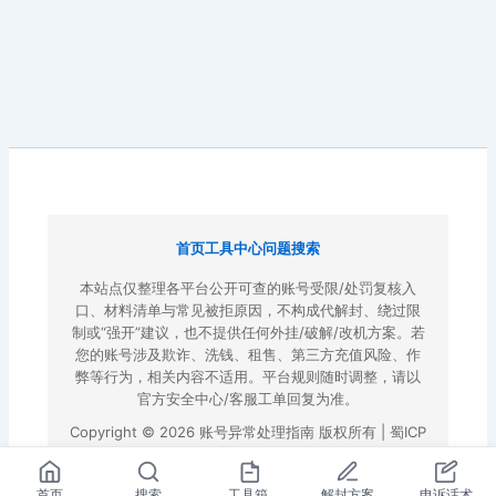
首页
工具中心
问题搜索
本站点仅整理各平台公开可查的账号受限/处罚复核入
口、材料清单与常见被拒原因，不构成代解封、绕过限
制或“强开”建议，也不提供任何外挂/破解/改机方案。若
您的账号涉及欺诈、洗钱、租售、第三方充值风险、作
弊等行为，相关内容不适用。平台规则随时调整，请以
官方安全中心/客服工单回复为准。
Copyright © 2026 账号异常处理指南 版权所有 |
蜀ICP
备2022023972号-3
|
百度地图
首页
搜索
工具箱
解封方案
申诉话术