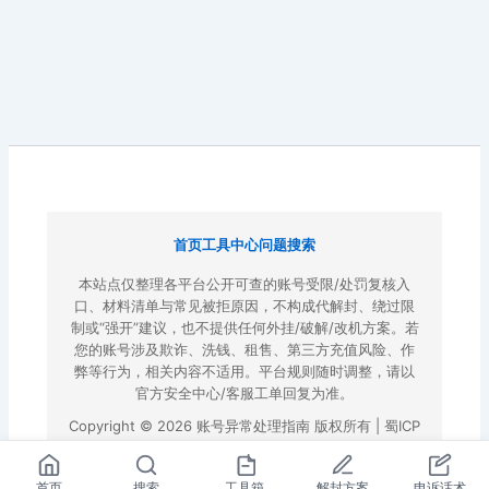
首页
工具中心
问题搜索
本站点仅整理各平台公开可查的账号受限/处罚复核入
口、材料清单与常见被拒原因，不构成代解封、绕过限
制或“强开”建议，也不提供任何外挂/破解/改机方案。若
您的账号涉及欺诈、洗钱、租售、第三方充值风险、作
弊等行为，相关内容不适用。平台规则随时调整，请以
官方安全中心/客服工单回复为准。
Copyright © 2026 账号异常处理指南 版权所有 |
蜀ICP
备2022023972号-3
|
百度地图
首页
搜索
工具箱
解封方案
申诉话术