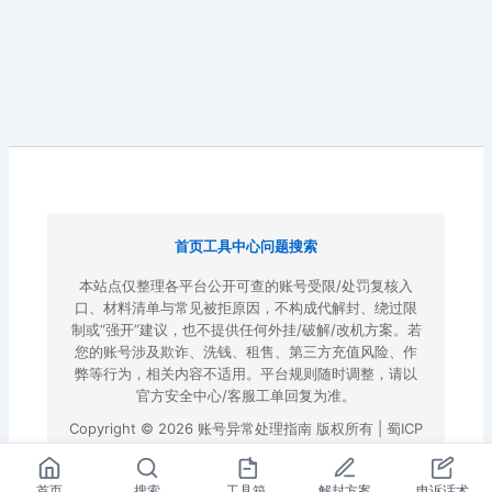
首页
工具中心
问题搜索
本站点仅整理各平台公开可查的账号受限/处罚复核入
口、材料清单与常见被拒原因，不构成代解封、绕过限
制或“强开”建议，也不提供任何外挂/破解/改机方案。若
您的账号涉及欺诈、洗钱、租售、第三方充值风险、作
弊等行为，相关内容不适用。平台规则随时调整，请以
官方安全中心/客服工单回复为准。
Copyright © 2026 账号异常处理指南 版权所有 |
蜀ICP
备2022023972号-3
|
百度地图
首页
搜索
工具箱
解封方案
申诉话术