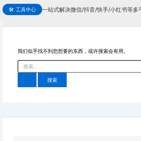
一站式解决微信/抖音/快手/小红书等
🛠️
工具中心
搜
索
我们似乎找不到您想要的东西，或许搜索会有用。
搜
索：