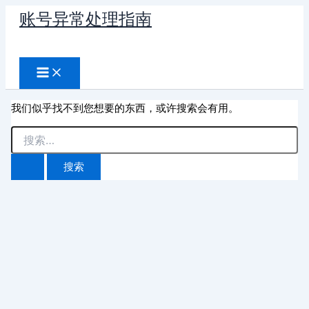
跳
账号异常处理指南
至
搜
内
容
索
我们似乎找不到您想要的东西，或许搜索会有用。
搜
索：