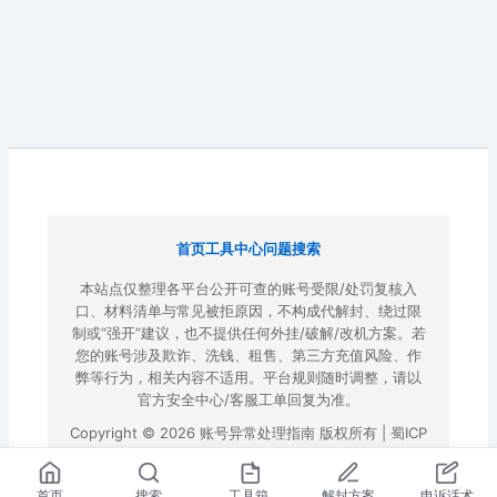
首页
工具中心
问题搜索
本站点仅整理各平台公开可查的账号受限/处罚复核入
口、材料清单与常见被拒原因，不构成代解封、绕过限
制或“强开”建议，也不提供任何外挂/破解/改机方案。若
您的账号涉及欺诈、洗钱、租售、第三方充值风险、作
弊等行为，相关内容不适用。平台规则随时调整，请以
官方安全中心/客服工单回复为准。
Copyright © 2026 账号异常处理指南 版权所有 |
蜀ICP
备2022023972号-3
|
百度地图
首页
搜索
工具箱
解封方案
申诉话术