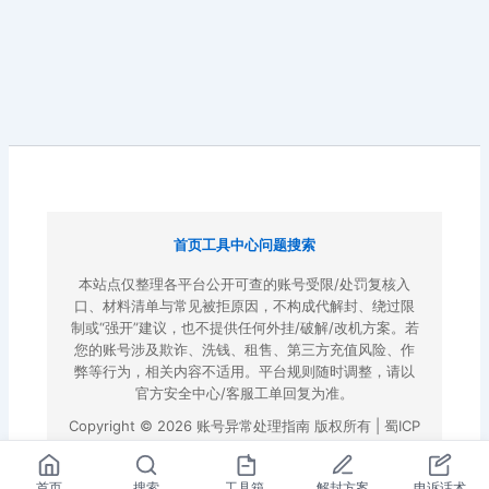
首页
工具中心
问题搜索
本站点仅整理各平台公开可查的账号受限/处罚复核入
口、材料清单与常见被拒原因，不构成代解封、绕过限
制或“强开”建议，也不提供任何外挂/破解/改机方案。若
您的账号涉及欺诈、洗钱、租售、第三方充值风险、作
弊等行为，相关内容不适用。平台规则随时调整，请以
官方安全中心/客服工单回复为准。
Copyright © 2026 账号异常处理指南 版权所有 |
蜀ICP
备2022023972号-3
|
百度地图
首页
搜索
工具箱
解封方案
申诉话术