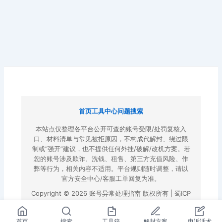
首页
工具中心
问题搜索
本站点仅整理各平台公开可查的账号受限/处罚复核入
口、材料清单与常见被拒原因，不构成代解封、绕过限
制或“强开”建议，也不提供任何外挂/破解/改机方案。若
您的账号涉及欺诈、洗钱、租售、第三方充值风险、作
弊等行为，相关内容不适用。平台规则随时调整，请以
官方安全中心/客服工单回复为准。
Copyright © 2026 账号异常处理指南 版权所有 |
蜀ICP
备2022023972号-3
|
百度地图
首页
搜索
工具箱
解封方案
申诉话术