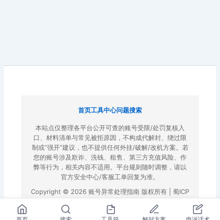
首页
工具中心
问题搜索
本站点仅整理各平台公开可查的账号受限/处罚复核入
口、材料清单与常见被拒原因，不构成代解封、绕过限
制或“强开”建议，也不提供任何外挂/破解/改机方案。若
您的账号涉及欺诈、洗钱、租售、第三方充值风险、作
弊等行为，相关内容不适用。平台规则随时调整，请以
官方安全中心/客服工单回复为准。
Copyright © 2026 账号异常处理指南 版权所有 |
蜀ICP
备2022023972号-3
|
百度地图
首页
搜索
工具箱
解封方案
申诉话术