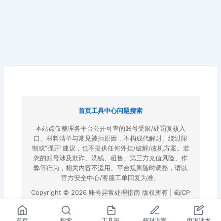
首页
工具中心
问题搜索
本站点仅整理各平台公开可查的账号受限/处罚复核入
口、材料清单与常见被拒原因，不构成代解封、绕过限
制或“强开”建议，也不提供任何外挂/破解/改机方案。若
您的账号涉及欺诈、洗钱、租售、第三方充值风险、作
弊等行为，相关内容不适用。平台规则随时调整，请以
官方安全中心/客服工单回复为准。
Copyright © 2026 账号异常处理指南 版权所有 |
蜀ICP
备2022023972号-3
|
百度地图
首页
搜索
工具箱
解封方案
申诉话术