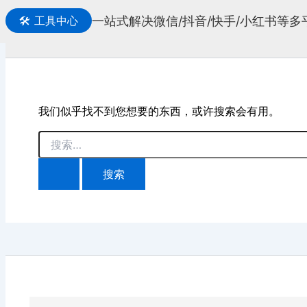
一站式解决微信/抖音/快手/小红书等
🛠️
工具中心
搜
索
我们似乎找不到您想要的东西，或许搜索会有用。
搜
索：