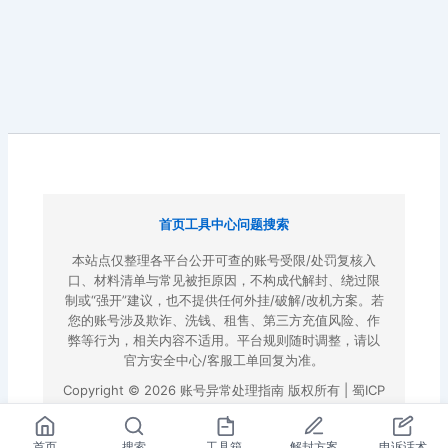
首页
工具中心
问题搜索
本站点仅整理各平台公开可查的账号受限/处罚复核入
口、材料清单与常见被拒原因，不构成代解封、绕过限
制或“强开”建议，也不提供任何外挂/破解/改机方案。若
您的账号涉及欺诈、洗钱、租售、第三方充值风险、作
弊等行为，相关内容不适用。平台规则随时调整，请以
官方安全中心/客服工单回复为准。
Copyright © 2026 账号异常处理指南 版权所有 |
蜀ICP
备2022023972号-3
|
百度地图
首页
搜索
工具箱
解封方案
申诉话术