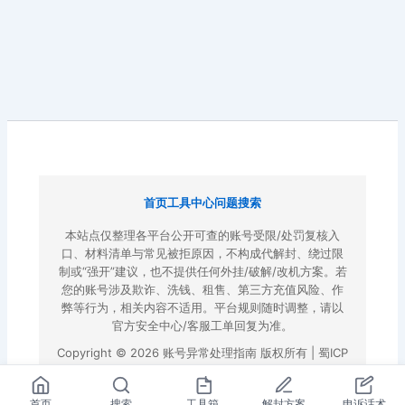
首页
工具中心
问题搜索
本站点仅整理各平台公开可查的账号受限/处罚复核入
口、材料清单与常见被拒原因，不构成代解封、绕过限
制或“强开”建议，也不提供任何外挂/破解/改机方案。若
您的账号涉及欺诈、洗钱、租售、第三方充值风险、作
弊等行为，相关内容不适用。平台规则随时调整，请以
官方安全中心/客服工单回复为准。
Copyright © 2026 账号异常处理指南 版权所有 |
蜀ICP
备2022023972号-3
|
百度地图
首页
搜索
工具箱
解封方案
申诉话术