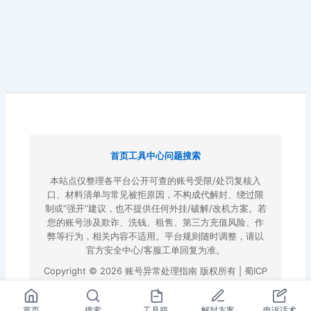
首页
工具中心
问题搜索
本站点仅整理各平台公开可查的账号受限/处罚复核入
口、材料清单与常见被拒原因，不构成代解封、绕过限
制或“强开”建议，也不提供任何外挂/破解/改机方案。若
您的账号涉及欺诈、洗钱、租售、第三方充值风险、作
弊等行为，相关内容不适用。平台规则随时调整，请以
官方安全中心/客服工单回复为准。
Copyright © 2026 账号异常处理指南 版权所有 |
蜀ICP
备2022023972号-3
|
百度地图
首页
搜索
工具箱
解封方案
申诉话术