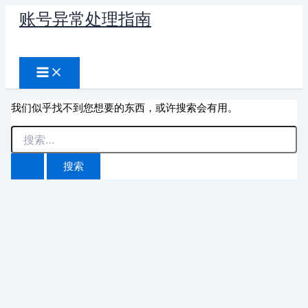
跳
账号异常处理指南
至
搜
内
容
索
我们似乎找不到您想要的东西，或许搜索会有用。
搜
索：