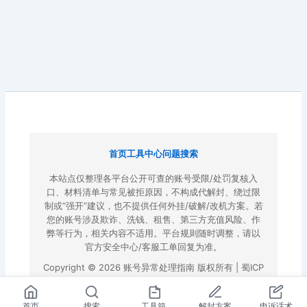
首页
工具中心
问题搜索
本站点仅整理各平台公开可查的账号受限/处罚复核入
口、材料清单与常见被拒原因，不构成代解封、绕过限
制或“强开”建议，也不提供任何外挂/破解/改机方案。若
您的账号涉及欺诈、洗钱、租售、第三方充值风险、作
弊等行为，相关内容不适用。平台规则随时调整，请以
官方安全中心/客服工单回复为准。
Copyright © 2026 账号异常处理指南 版权所有 |
蜀ICP
备2022023972号-3
|
百度地图
首页
搜索
工具箱
解封方案
申诉话术