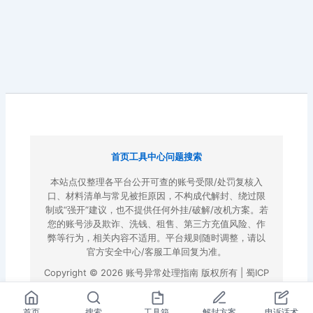
首页
工具中心
问题搜索
本站点仅整理各平台公开可查的账号受限/处罚复核入
口、材料清单与常见被拒原因，不构成代解封、绕过限
制或“强开”建议，也不提供任何外挂/破解/改机方案。若
您的账号涉及欺诈、洗钱、租售、第三方充值风险、作
弊等行为，相关内容不适用。平台规则随时调整，请以
官方安全中心/客服工单回复为准。
Copyright © 2026 账号异常处理指南 版权所有 |
蜀ICP
备2022023972号-3
|
百度地图
首页
搜索
工具箱
解封方案
申诉话术