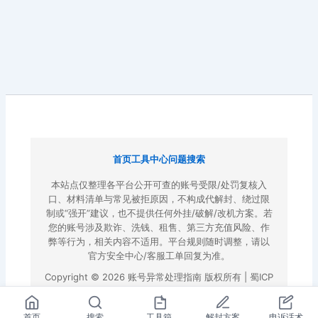
首页
工具中心
问题搜索
本站点仅整理各平台公开可查的账号受限/处罚复核入
口、材料清单与常见被拒原因，不构成代解封、绕过限
制或“强开”建议，也不提供任何外挂/破解/改机方案。若
您的账号涉及欺诈、洗钱、租售、第三方充值风险、作
弊等行为，相关内容不适用。平台规则随时调整，请以
官方安全中心/客服工单回复为准。
Copyright © 2026 账号异常处理指南 版权所有 |
蜀ICP
备2022023972号-3
|
百度地图
首页
搜索
工具箱
解封方案
申诉话术