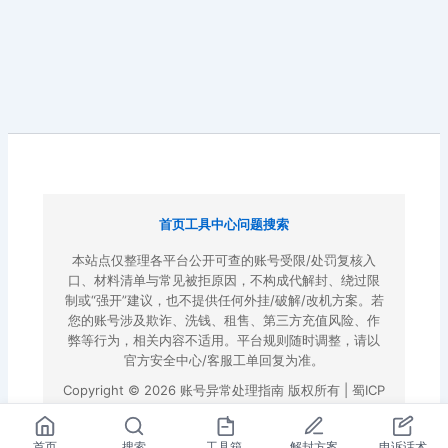
首页
工具中心
问题搜索
本站点仅整理各平台公开可查的账号受限/处罚复核入
口、材料清单与常见被拒原因，不构成代解封、绕过限
制或“强开”建议，也不提供任何外挂/破解/改机方案。若
您的账号涉及欺诈、洗钱、租售、第三方充值风险、作
弊等行为，相关内容不适用。平台规则随时调整，请以
官方安全中心/客服工单回复为准。
Copyright © 2026 账号异常处理指南 版权所有 |
蜀ICP
备2022023972号-3
|
百度地图
首页
搜索
工具箱
解封方案
申诉话术