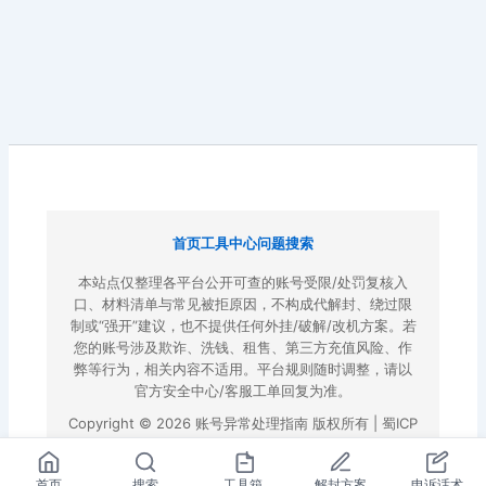
首页
工具中心
问题搜索
本站点仅整理各平台公开可查的账号受限/处罚复核入
口、材料清单与常见被拒原因，不构成代解封、绕过限
制或“强开”建议，也不提供任何外挂/破解/改机方案。若
您的账号涉及欺诈、洗钱、租售、第三方充值风险、作
弊等行为，相关内容不适用。平台规则随时调整，请以
官方安全中心/客服工单回复为准。
Copyright © 2026 账号异常处理指南 版权所有 |
蜀ICP
备2022023972号-3
|
百度地图
首页
搜索
工具箱
解封方案
申诉话术