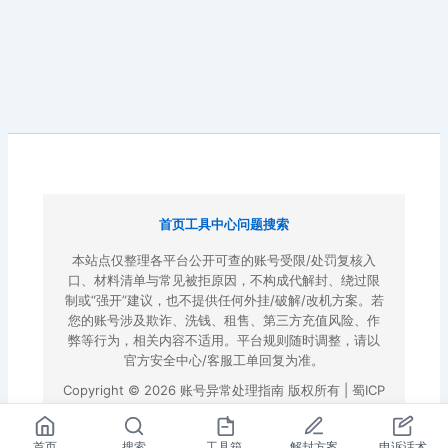
首页
工具中心
问题搜索
本站点仅整理各平台公开可查的账号受限/处罚复核入
口、材料清单与常见被拒原因，不构成代解封、绕过限
制或“强开”建议，也不提供任何外挂/破解/改机方案。若
您的账号涉及欺诈、洗钱、租售、第三方充值风险、作
弊等行为，相关内容不适用。平台规则随时调整，请以
官方安全中心/客服工单回复为准。
Copyright © 2026 账号异常处理指南 版权所有 |
蜀ICP
备2022023972号-3
|
百度地图
首页
搜索
工具箱
解封方案
申诉话术