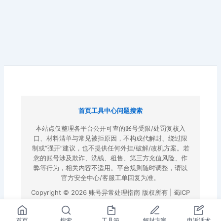
首页
工具中心
问题搜索
本站点仅整理各平台公开可查的账号受限/处罚复核入
口、材料清单与常见被拒原因，不构成代解封、绕过限
制或“强开”建议，也不提供任何外挂/破解/改机方案。若
您的账号涉及欺诈、洗钱、租售、第三方充值风险、作
弊等行为，相关内容不适用。平台规则随时调整，请以
官方安全中心/客服工单回复为准。
Copyright © 2026 账号异常处理指南 版权所有 |
蜀ICP
备2022023972号-3
|
百度地图
首页
搜索
工具箱
解封方案
申诉话术