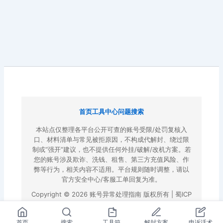
首页
工具中心
问题搜索
本站点仅整理各平台公开可查的账号受限/处罚复核入
口、材料清单与常见被拒原因，不构成代解封、绕过限
制或“强开”建议，也不提供任何外挂/破解/改机方案。若
您的账号涉及欺诈、洗钱、租售、第三方充值风险、作
弊等行为，相关内容不适用。平台规则随时调整，请以
官方安全中心/客服工单回复为准。
Copyright © 2026 账号异常处理指南 版权所有 |
蜀ICP
备2022023972号-3
|
百度地图
首页
搜索
工具箱
解封方案
申诉话术