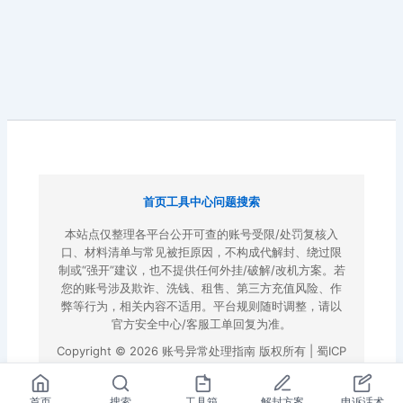
首页
工具中心
问题搜索
本站点仅整理各平台公开可查的账号受限/处罚复核入
口、材料清单与常见被拒原因，不构成代解封、绕过限
制或“强开”建议，也不提供任何外挂/破解/改机方案。若
您的账号涉及欺诈、洗钱、租售、第三方充值风险、作
弊等行为，相关内容不适用。平台规则随时调整，请以
官方安全中心/客服工单回复为准。
Copyright © 2026 账号异常处理指南 版权所有 |
蜀ICP
备2022023972号-3
|
百度地图
首页
搜索
工具箱
解封方案
申诉话术