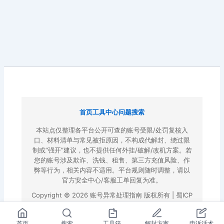
首页
工具中心
问题搜索
本站点仅整理各平台公开可查的账号受限/处罚复核入
口、材料清单与常见被拒原因，不构成代解封、绕过限
制或“强开”建议，也不提供任何外挂/破解/改机方案。若
您的账号涉及欺诈、洗钱、租售、第三方充值风险、作
弊等行为，相关内容不适用。平台规则随时调整，请以
官方安全中心/客服工单回复为准。
Copyright © 2026 账号异常处理指南 版权所有 |
蜀ICP
备2022023972号-3
|
百度地图
首页
搜索
工具箱
解封方案
申诉话术