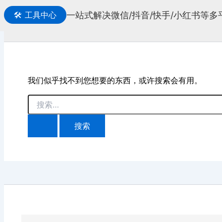
一站式解决微信/抖音/快手/小红书等
🛠️
工具中心
搜
索
我们似乎找不到您想要的东西，或许搜索会有用。
搜
索：