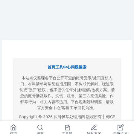
首页
工具中心
问题搜索
本站点仅整理各平台公开可查的账号受限/处罚复核入
口、材料清单与常见被拒原因，不构成代解封、绕过限
制或“强开”建议，也不提供任何外挂/破解/改机方案。若
您的账号涉及欺诈、洗钱、租售、第三方充值风险、作
弊等行为，相关内容不适用。平台规则随时调整，请以
官方安全中心/客服工单回复为准。
Copyright © 2026 账号异常处理指南 版权所有 |
蜀ICP
备2022023972号-3
|
百度地图
首页
搜索
工具箱
解封方案
申诉话术