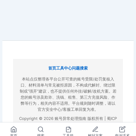
首页
工具中心
问题搜索
本站点仅整理各平台公开可查的账号受限/处罚复核入
口、材料清单与常见被拒原因，不构成代解封、绕过限
制或“强开”建议，也不提供任何外挂/破解/改机方案。若
您的账号涉及欺诈、洗钱、租售、第三方充值风险、作
弊等行为，相关内容不适用。平台规则随时调整，请以
官方安全中心/客服工单回复为准。
Copyright © 2026 账号异常处理指南 版权所有 |
蜀ICP
备2022023972号-3
|
百度地图
首页
搜索
工具箱
解封方案
申诉话术