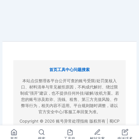
首页
工具中心
问题搜索
本站点仅整理各平台公开可查的账号受限/处罚复核入
口、材料清单与常见被拒原因，不构成代解封、绕过限
制或“强开”建议，也不提供任何外挂/破解/改机方案。若
您的账号涉及欺诈、洗钱、租售、第三方充值风险、作
弊等行为，相关内容不适用。平台规则随时调整，请以
官方安全中心/客服工单回复为准。
Copyright © 2026 账号异常处理指南 版权所有 |
蜀ICP
备2022023972号-3
|
百度地图
首页
搜索
工具箱
解封方案
申诉话术